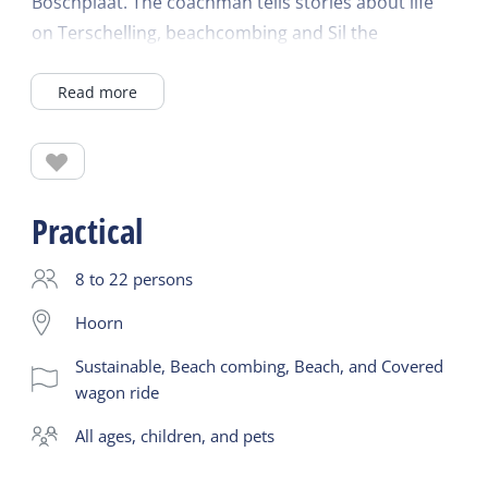
Boschplaat. The coachman tells stories about life
on Terschelling, beachcombing and Sil the
beachcomber. This trip is also very nice for small
Read more
children!
Practical
8 to 22 persons
Hoorn
Sustainable, Beach combing, Beach, and Covered
wagon ride
all ages, children, and pets