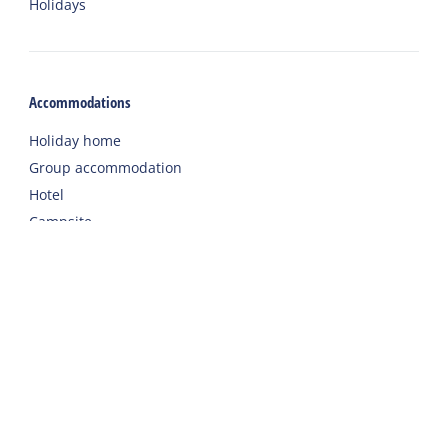
Holidays
Accommodations
Holiday home
Group accommodation
Hotel
Campsite
Chalet
Rental tent
Holiday with care
Welcome
Webshop