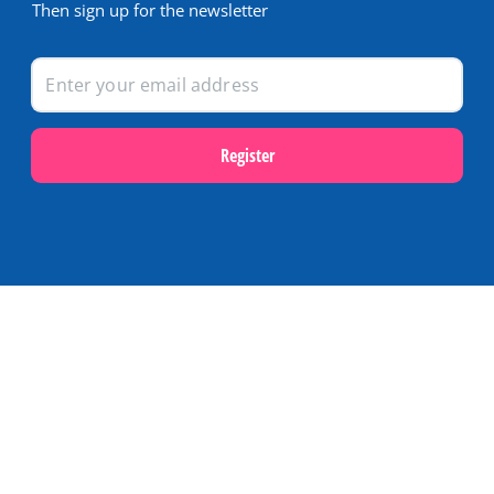
Then sign up for the newsletter
Register
Popular themes
Last minutes on Terschelling
Activities and excursions on Terschelling
Webcams on Terschelling
Holidays