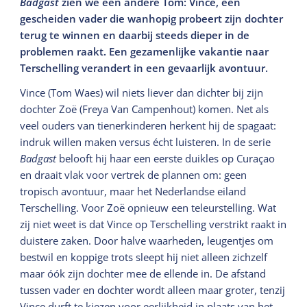
Badgast
zien we een ándere Tom: Vince, een
gescheiden vader die wanhopig probeert zijn dochter
terug te winnen en daarbij steeds dieper in de
problemen raakt. Een gezamenlijke vakantie naar
Terschelling verandert in een gevaarlijk avontuur.
Vince (Tom Waes) wil niets liever dan dichter bij zijn
dochter Zoë (Freya Van Campenhout) komen. Net als
veel ouders van tienerkinderen herkent hij de spagaat:
indruk willen maken versus écht luisteren. In de serie
Badgast
belooft hij haar een eerste duikles op Curaçao
en draait vlak voor vertrek de plannen om: geen
tropisch avontuur, maar het Nederlandse eiland
Terschelling. Voor Zoë opnieuw een teleurstelling. Wat
zij niet weet is dat Vince op Terschelling verstrikt raakt in
duistere zaken. Door halve waarheden, leugentjes om
bestwil en koppige trots sleept hij niet alleen zichzelf
maar óók zijn dochter mee de ellende in. De afstand
tussen vader en dochter wordt alleen maar groter, tenzij
Vince durft te kiezen voor eerlijkheid in plaats van het